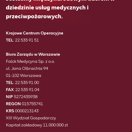
dziedzinie usług medycznych i
przeciwpożarowych.
Krajowe Centrum Operacyjne
TEL
:
22 535 91 51
Biuro Zarządu w Warszawie
Falck Medycyna Sp. z o.o.
ul. Jana Olbrachta 94
01-102 Warszawa
TEL
:
22 535 91 00
FAX
:
22 535 91 04
NIP
5272435938
REGON
015755741
KRS
0000213143
XIII Wydział Gospodarczy
Kapitał zakładowy 11.000.000 zł